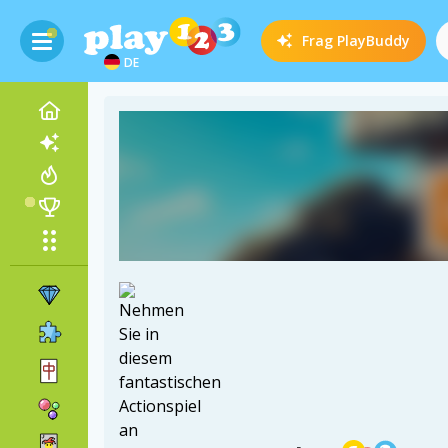
Frag
PlayBuddy
DE