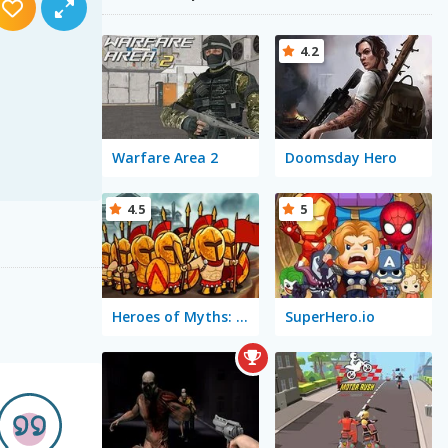
4.2
Warfare Area 2
Doomsday Hero
4.5
5
Heroes of Myths: Warriors of Gods
SuperHero.io