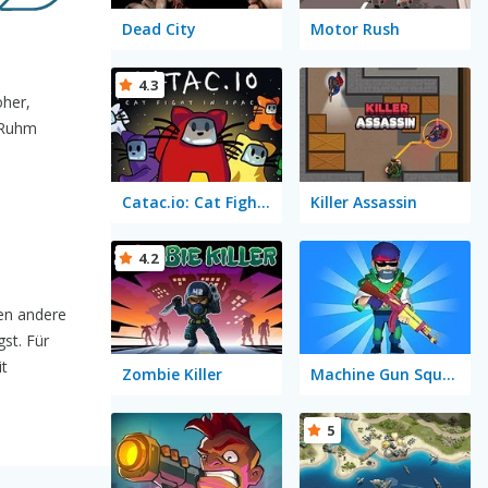
Dead City
Motor Rush
4.3
öher,
n Ruhm
Catac.io: Cat Fight in Space
Killer Assassin
4.2
en andere
st. Für
it
Zombie Killer
Machine Gun Squad
5