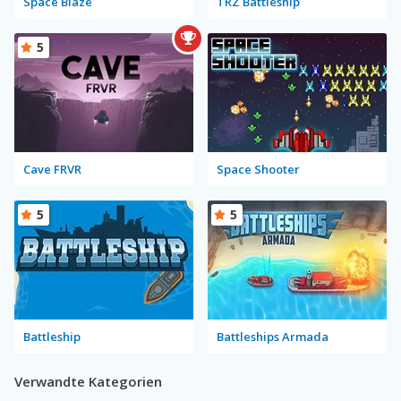
Space Blaze
TRZ Battleship
5
Cave FRVR
Space Shooter
5
5
Battleship
Battleships Armada
Verwandte Kategorien