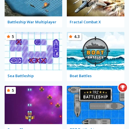
Battleship War Multiplayer
Fractal Combat X
5
4.3
Sea Battleship
Boat Battles
5