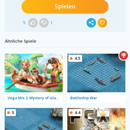
Spielen
5
1
Ähnliche Spiele
4.5
Vega Mix 2: Mystery of Island
Battleship War
5
4.4