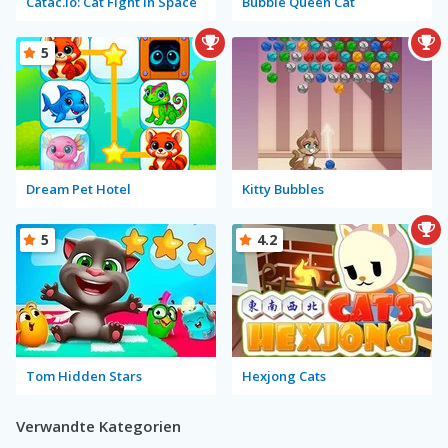
Catac.io: Cat Fight in Space
Bubble Queen Cat
5
Dream Pet Hotel
Kitty Bubbles
5
4.2
Tom Hidden Stars
Hexjong Cats
Verwandte Kategorien