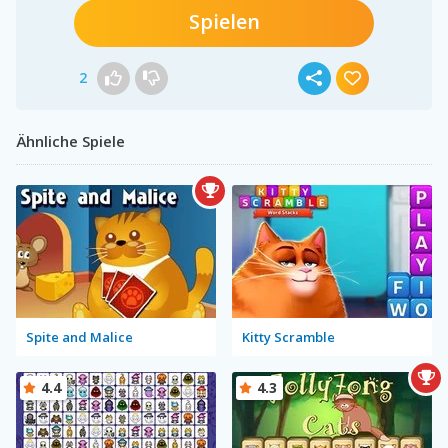
Spielen
2
Ähnliche Spiele
Spite and Malice
Kitty Scramble
4.4
4.3