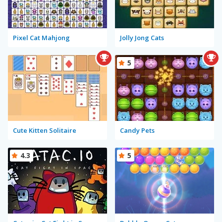
Pixel Cat Mahjong
Jolly Jong Cats
5
Cute Kitten Solitaire
Candy Pets
4.3
5