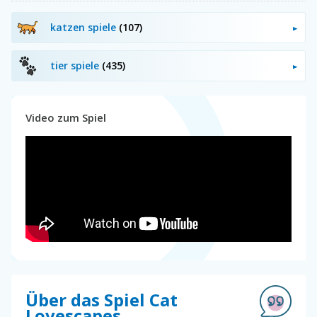
katzen spiele
(107)
tier spiele
(435)
Video zum Spiel
Über das Spiel Cat
Lovescapes