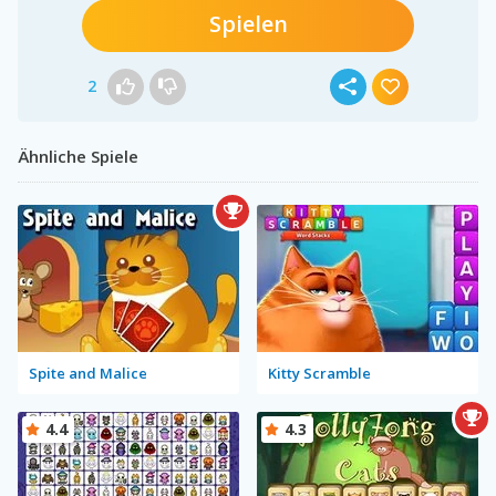
Spielen
2
Ähnliche Spiele
Spite and Malice
Kitty Scramble
4.4
4.3