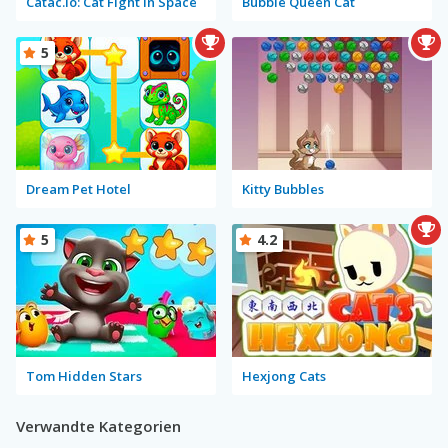
Catac.io: Cat Fight in Space
Bubble Queen Cat
5
Dream Pet Hotel
Kitty Bubbles
5
4.2
Tom Hidden Stars
Hexjong Cats
Verwandte Kategorien