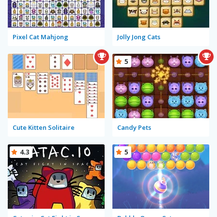
Pixel Cat Mahjong
Jolly Jong Cats
5
Cute Kitten Solitaire
Candy Pets
4.3
5