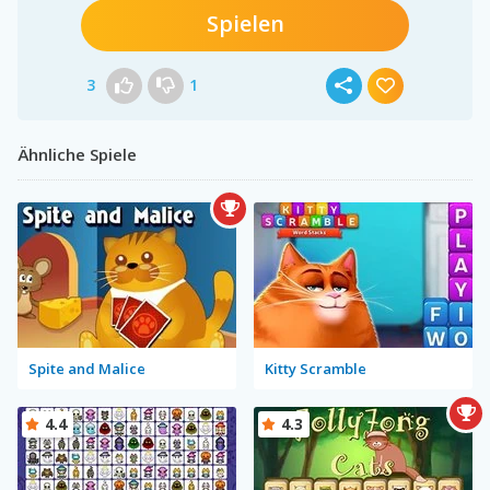
Spielen
3
1
Ähnliche Spiele
Spite and Malice
Kitty Scramble
4.4
4.3