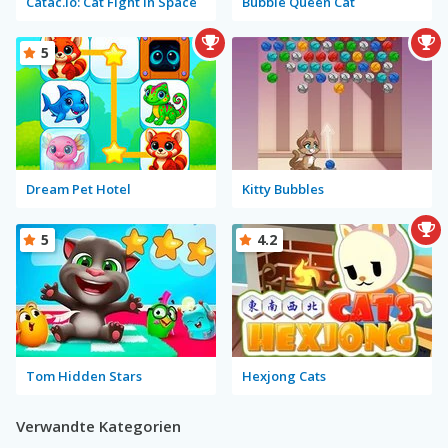
Catac.io: Cat Fight in Space
Bubble Queen Cat
5
Dream Pet Hotel
Kitty Bubbles
5
4.2
Tom Hidden Stars
Hexjong Cats
Verwandte Kategorien