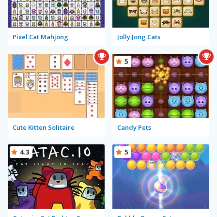
Pixel Cat Mahjong
Jolly Jong Cats
5
Cute Kitten Solitaire
Candy Pets
4.3
5