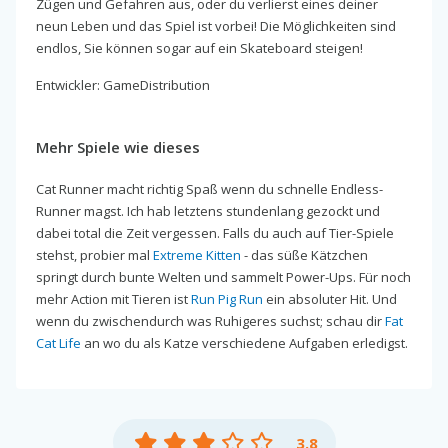
Zügen und Gefahren aus, oder du verlierst eines deiner
neun Leben und das Spiel ist vorbei! Die Möglichkeiten sind
endlos, Sie können sogar auf ein Skateboard steigen!
Entwickler: GameDistribution
Mehr Spiele wie dieses
Cat Runner macht richtig Spaß wenn du schnelle Endless-
Runner magst. Ich hab letztens stundenlang gezockt und
dabei total die Zeit vergessen. Falls du auch auf Tier-Spiele
stehst, probier mal
Extreme Kitten
- das süße Kätzchen
springt durch bunte Welten und sammelt Power-Ups. Für noch
mehr Action mit Tieren ist
Run Pig Run
ein absoluter Hit. Und
wenn du zwischendurch was Ruhigeres suchst; schau dir
Fat
Cat Life
an wo du als Katze verschiedene Aufgaben erledigst.
3.8