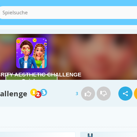
hallenge
3