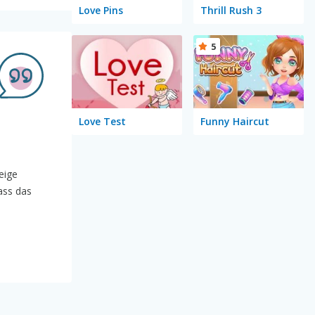
Love Pins
Thrill Rush 3
5
Love Test
Funny Haircut
s
eige
ass das