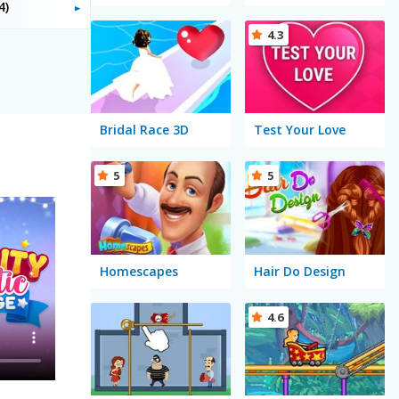
4)
4.3
Bridal Race 3D
Test Your Love
5
5
Homescapes
Hair Do Design
4.6