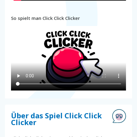
So spielt man Click Click Clicker
Über das Spiel Click Click
Clicker