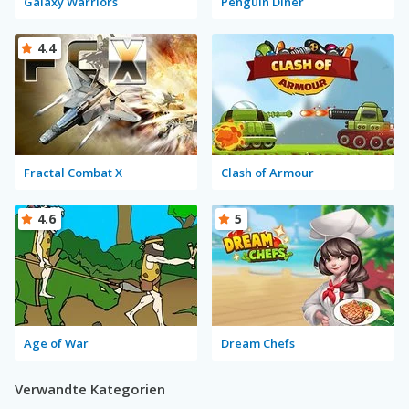
Galaxy Warriors
Penguin Diner
4.4
Fractal Combat X
Clash of Armour
4.6
5
Age of War
Dream Chefs
Verwandte Kategorien