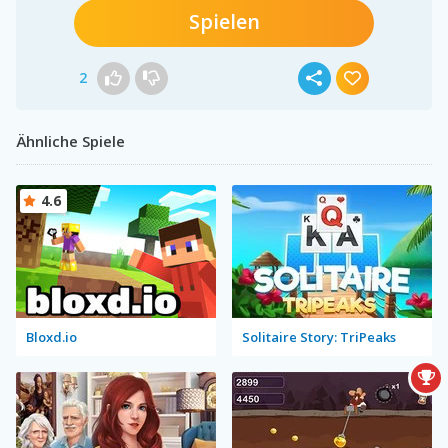
Spielen
2
Ähnliche Spiele
4.6
Bloxd.io
Solitaire Story: TriPeaks