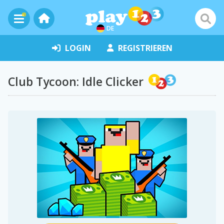
DE
LOGIN
REGISTRIEREN
Club Tycoon: Idle Clicker