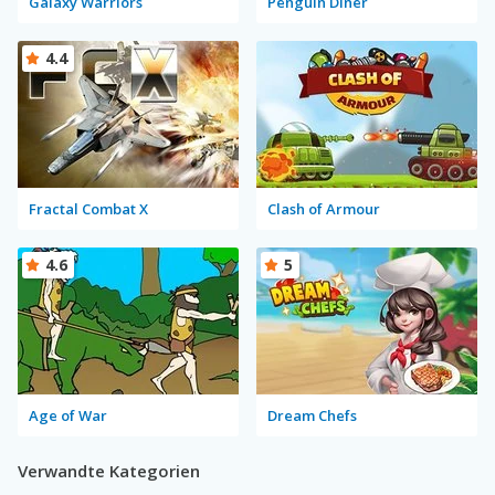
Galaxy Warriors
Penguin Diner
4.4
Fractal Combat X
Clash of Armour
4.6
5
Age of War
Dream Chefs
Verwandte Kategorien