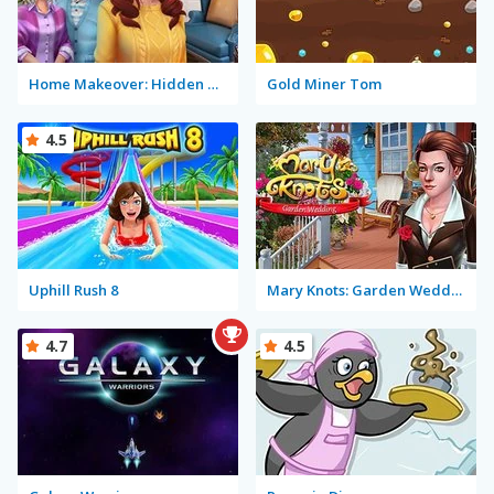
Home Makeover: Hidden Object
Gold Miner Tom
4.5
Uphill Rush 8
Mary Knots: Garden Wedding
4.7
4.5