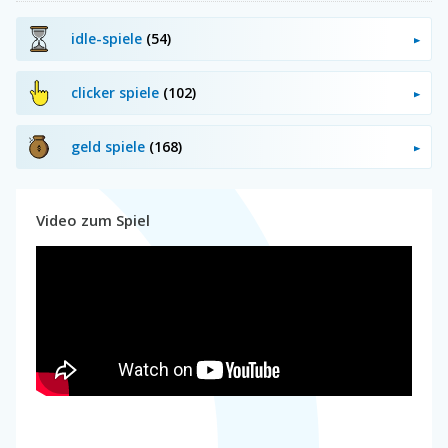
idle-spiele
(54)
clicker spiele
(102)
geld spiele
(168)
Video zum Spiel