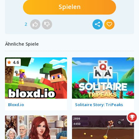
Spielen
2
Ähnliche Spiele
4.6
Bloxd.io
Solitaire Story: TriPeaks