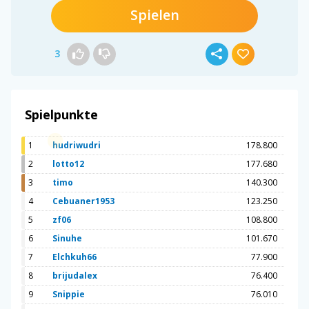
Spielen
3
Spielpunkte
1
hudriwudri
178.800
2
lotto12
177.680
3
timo
140.300
4
Cebuaner1953
123.250
5
zf06
108.800
6
Sinuhe
101.670
7
Elchkuh66
77.900
8
brijudalex
76.400
9
Snippie
76.010