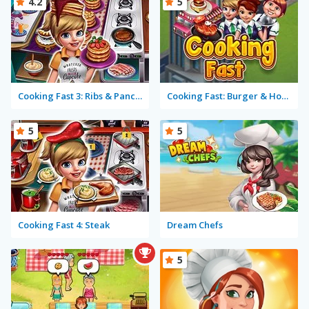
4.2
5
Cooking Fast 3: Ribs & Pancakes
Cooking Fast: Burger & Hotdog
5
5
Cooking Fast 4: Steak
Dream Chefs
5