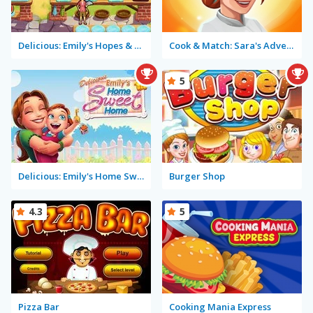
Delicious: Emily's Hopes & Fears
Cook & Match: Sara's Adventure
5
Delicious: Emily's Home Sweet Home
Burger Shop
4.3
5
Pizza Bar
Cooking Mania Express