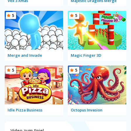
Vex 3 Xmas
Majestic Dragons Merge
5
5
Merge and Invade
Magic Finger 3D
5
5
Idle Pizza Business
Octopus Invasion
Video zum Spiel