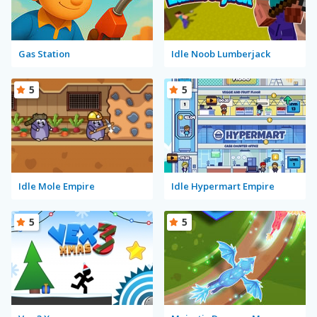
Gas Station
Idle Noob Lumberjack
5
5
Idle Mole Empire
Idle Hypermart Empire
5
5