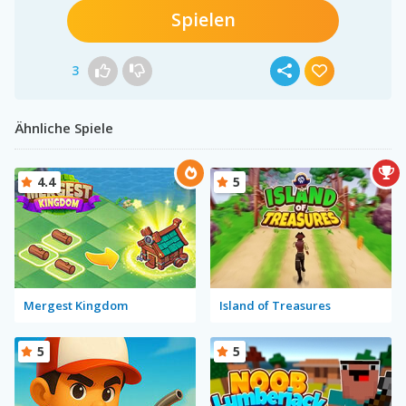
Spielen
3
Ähnliche Spiele
4.4
5
Mergest Kingdom
Island of Treasures
5
5