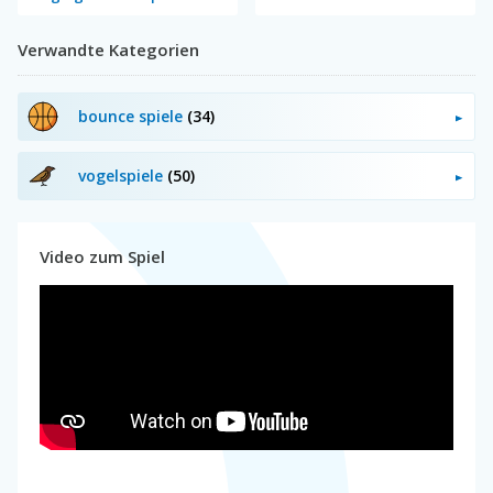
Verwandte Kategorien
bounce spiele
(34)
vogelspiele
(50)
Video zum Spiel