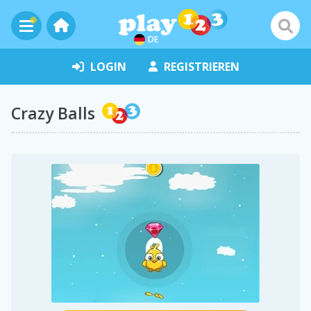
DE
LOGIN
REGISTRIEREN
Crazy Balls