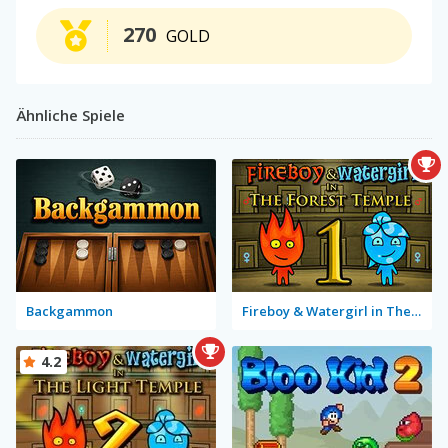
270
GOLD
Ähnliche Spiele
Backgammon
Fireboy & Watergirl in The Forest Temple
4.2