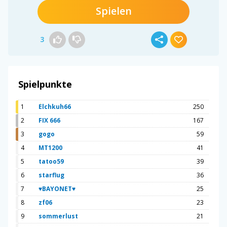
Spielen
3
Spielpunkte
1
Elchkuh66
250
2
FIX 666
167
3
gogo
59
4
MT1200
41
5
tatoo59
39
6
starflug
36
7
♥BAYONET♥
25
8
zf06
23
9
sommerlust
21