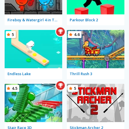
Fireboy & Watergirl 4 in The Crystal Temple
Parkour Block 2
5
4.6
Endless Lake
Thrill Rush 3
4.5
5
Stair Race 3D
Stickman Archer 2