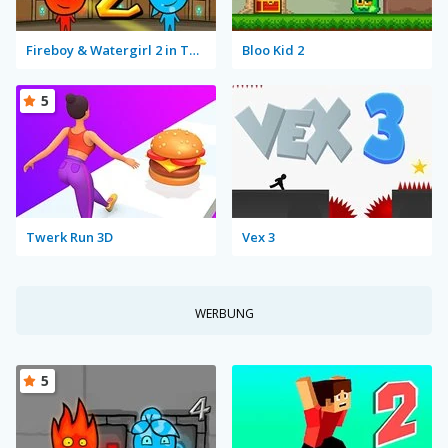
Fireboy & Watergirl 2 in The Light Temple
Bloo Kid 2
5
Twerk Run 3D
Vex 3
WERBUNG
5