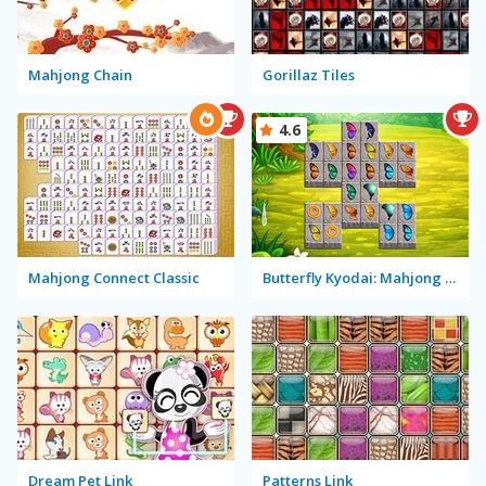
Mahjong Chain
Gorillaz Tiles
4.6
Mahjong Connect Classic
Butterfly Kyodai: Mahjong Connect
Dream Pet Link
Patterns Link