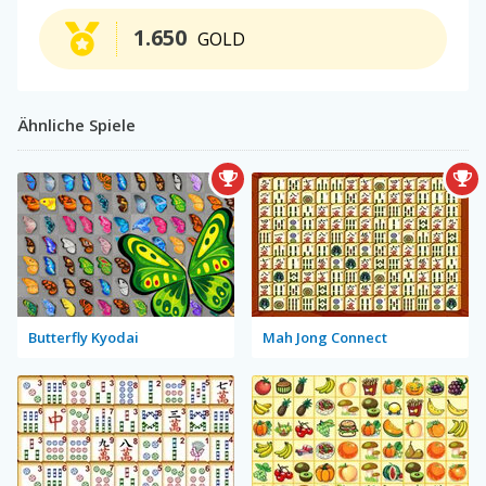
1.650
GOLD
Ähnliche Spiele
Butterfly Kyodai
Mah Jong Connect