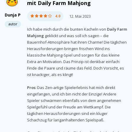
mit Daily Farm Mahjong
Dunja P
4.0
12. Mai 2023
autor
Ich habe mich durch die bunten Kacheln von
Daily Farm
Mahjong
geklickt und was soll ich sagen – die
Bauernhof-Atmosphäre hat ihren Charme! Die täglichen
Herausforderungen bringen frischen Wind ins
klassische Mahjong-Spiel und sorgen für das kleine
Extra an Motivation. Das Prinzip ist denkbar einfach:
Finde die Paare und räume das Feld. Doch Vorsicht, es
ist knackiger, als es klingt!
Pros:
Das Zen-artige Spielerlebnis hat mich direkt
eingefangen, und ich bin nicht der Einzige! Andere
Spieler schwärmen ebenfalls von dem angenehmen
Spielgefühl und der Freude am Wettkampf. Die
täglichen Herausforderungen sind ein kluger
Schachzug für langanhaltenden Spielspaß.