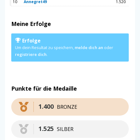
10
Annegret49
1.520
Meine Erfolge
Erfolge
Um dein Resultat zu speichern,
melde dich an
oder
registriere dich
.
Punkte für die Medaille
1.400
BRONZE
1.525
SILBER