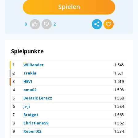
Spielen
8
2
Spielpunkte
1
Williander
1.645
2
Trakla
1.631
3
HEVI
1.619
4
oma02
1.598
5
Beatrix Leracz
1.588
6
Ji-ji
1.584
7
Bridget
1.565
8
Christiane59
1.562
9
Robert02
1.534