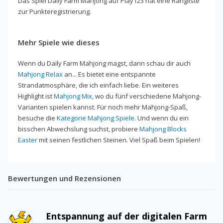
Das Spiel Daily Farm Mahjong auf Play123 hat eine Rangliste
zur Punkteregistrierung.
Mehr Spiele wie dieses
Wenn du Daily Farm Mahjong magst, dann schau dir auch
Mahjong Relax
an... Es bietet eine entspannte
Strandatmosphäre, die ich einfach liebe. Ein weiteres
Highlight ist
Mahjong Mix
, wo du fünf verschiedene Mahjong-
Varianten spielen kannst. Für noch mehr Mahjong-Spaß,
besuche die
Kategorie Mahjong Spiele
. Und wenn du ein
bisschen Abwechslung suchst, probiere
Mahjong Blocks
Easter
mit seinen festlichen Steinen. Viel Spaß beim Spielen!
Bewertungen und Rezensionen
Entspannung auf der digitalen Farm