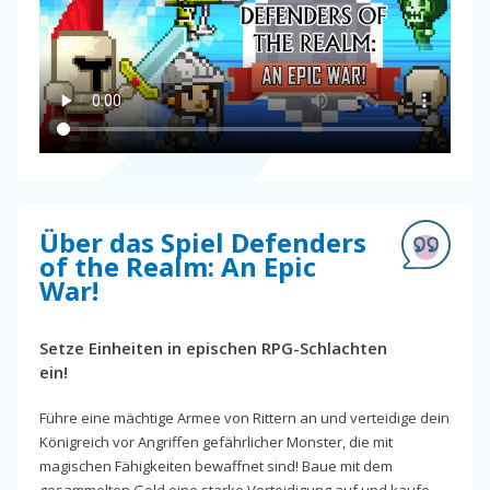
Über das Spiel Defenders
of the Realm: An Epic
War!
Setze Einheiten in epischen RPG-Schlachten
ein!
Führe eine mächtige Armee von Rittern an und verteidige dein
Königreich vor Angriffen gefährlicher Monster, die mit
magischen Fähigkeiten bewaffnet sind! Baue mit dem
gesammelten Geld eine starke Verteidigung auf und kaufe