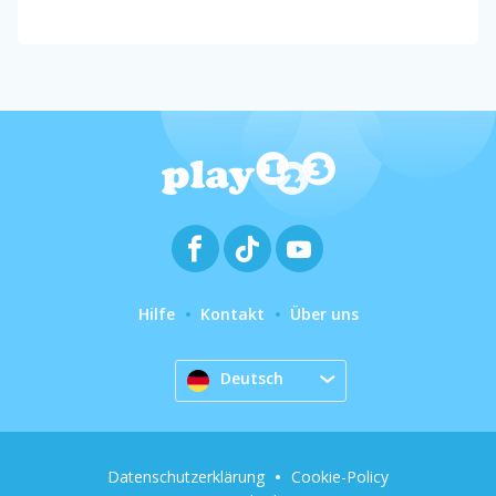
Hilfe
Kontakt
Über uns
Deutsch
Datenschutzerklärung
Cookie-Policy