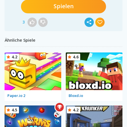
Spielen
3
Ähnliche Spiele
4.2
4.6
Paper.io 2
Bloxd.io
4.5
4.2