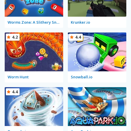
Worms Zone: A Slithery Snake
Krunker.io
4.2
4.4
Worm Hunt
Snowball.io
4.4