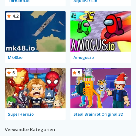
Tornado.io
AquaPark.io
4.2
Mk48.io
Amogus.io
5
5
SuperHero.io
Steal Brainrot Original 3D
Verwandte Kategorien