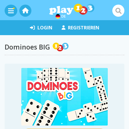
DE
LOGIN
REGISTRIEREN
Dominoes BIG