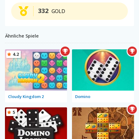
332
GOLD
Ähnliche Spiele
4.2
Cloudy Kingdom 2
Domino
5