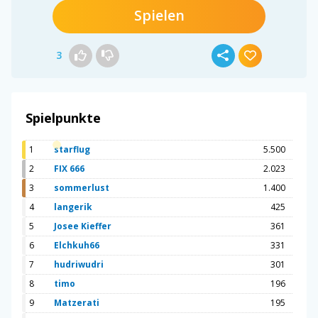
Spielen
3
Spielpunkte
1
starflug
5.500
2
FIX 666
2.023
3
sommerlust
1.400
4
langerik
425
5
Josee Kieffer
361
6
Elchkuh66
331
7
hudriwudri
301
8
timo
196
9
Matzerati
195