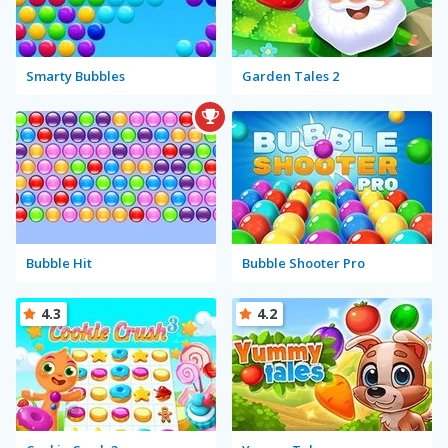
Smarty Bubbles
Garden Tales 2
Bubble Hit
Bubble Shooter Pro
4.3
4.2