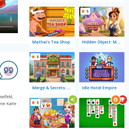
5
Mathai's Tea Shop
Hidden Object: My Hotel
5
Merge & Secrets: The Imperial Hotel
Idle Hotel Empire
ielfeld,
5
ene Karte