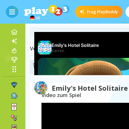
Frag
PlayBuddy
DE
Verwandte Kategorien
Solitär Spiele
(235)
Emily's Hotel Solitaire
Video zum Spiel