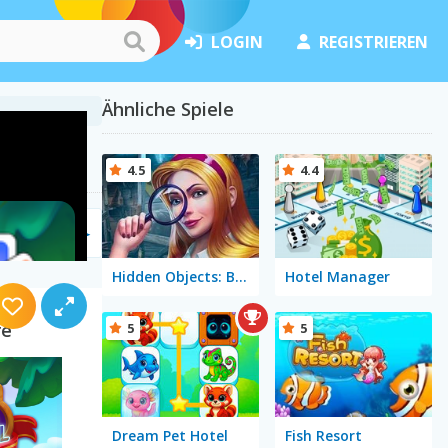
LOGIN
REGISTRIEREN
Ähnliche Spiele
4.5
4.4
Hidden Objects: Brain Teaser
Hotel Manager
re
5
5
Dream Pet Hotel
Fish Resort