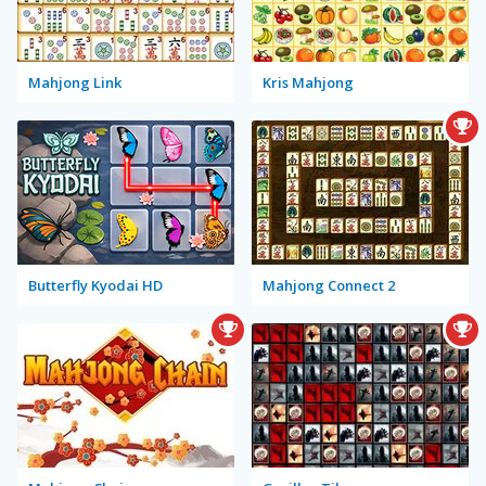
Mahjong Link
Kris Mahjong
Butterfly Kyodai HD
Mahjong Connect 2