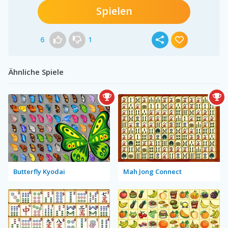
Spielen
6
1
Ähnliche Spiele
Butterfly Kyodai
Mah Jong Connect