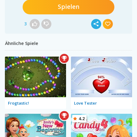
Spielen
3
Ähnliche Spiele
Frogtastic!
Love Tester
4.2