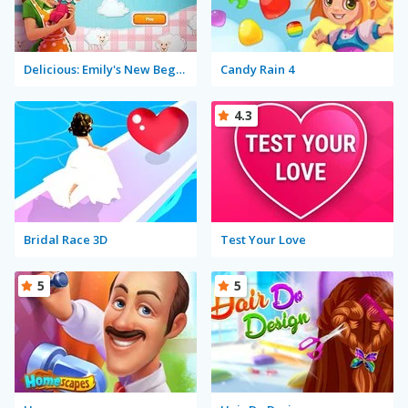
Delicious: Emily's New Beginning
Candy Rain 4
4.3
Bridal Race 3D
Test Your Love
5
5