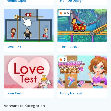
Homescapes
Hair Do Design
4.6
Love Pins
Thrill Rush 3
5
Love Test
Funny Haircut
Verwandte Kategorien