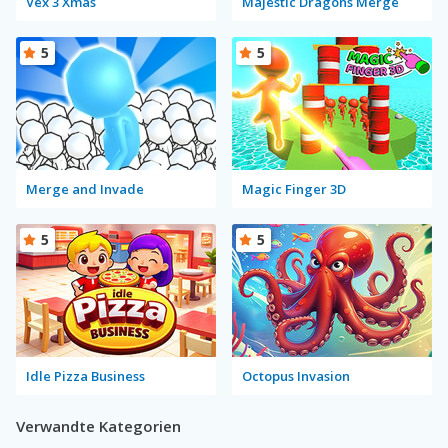
Vex 3 Xmas
Majestic Dragons Merge
5
5
Merge and Invade
Magic Finger 3D
5
5
Idle Pizza Business
Octopus Invasion
Verwandte Kategorien