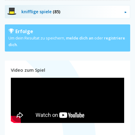
knifflige spiele
(85)
Erfolge
Um dein Resultat zu speichern,
melde dich an
oder
registriere
dich
.
Video zum Spiel