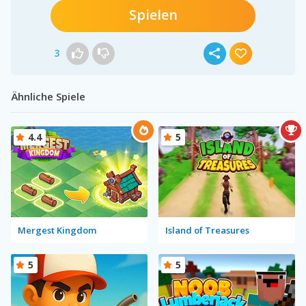
Spielen
3
Ähnliche Spiele
4.4
5
Mergest Kingdom
Island of Treasures
5
5