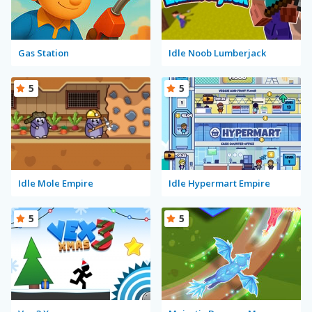
Gas Station
Idle Noob Lumberjack
5
5
Idle Mole Empire
Idle Hypermart Empire
5
5