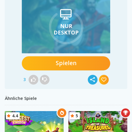
NUR
DESKTOP
Spielen
3
Ähnliche Spiele
4.4
5