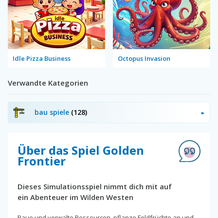
Idle Pizza Business
Octopus Invasion
Verwandte Kategorien
bau spiele
(128)
Über das Spiel Golden
Frontier
Dieses Simulationsspiel nimmt dich mit auf
ein Abenteuer im Wilden Westen
Baue und verwalte Ressourcen, pflanze Feldfrüchte an und