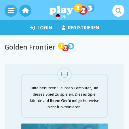
DE
LOGIN
REGISTRIEREN
Golden Frontier
Bitte benutzen Sie Ihren Computer, um
dieses Spiel zu spielen. Dieses Spiel
könnte auf Ihrem Gerät möglicherweise
nicht funktionieren.