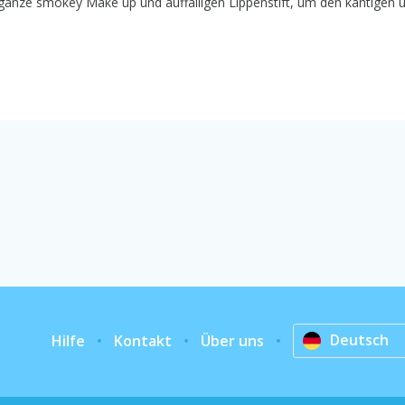
Ergänze smokey Make up und auffälligen Lippenstift, um den kantigen 
Deutsch
Hilfe
Kontakt
Über uns