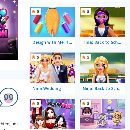
5
5
Design with Me: Trendy Pencil skirt
Tina: Back to School
5
5
Nina Wedding
Nina: Back to School
5
5
ichten, um