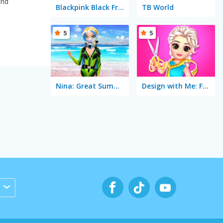
und
Blackpink Black Friday Fever
TB World
5
5
Nina: Great Summer Day
Design with Me: Fall Sweater