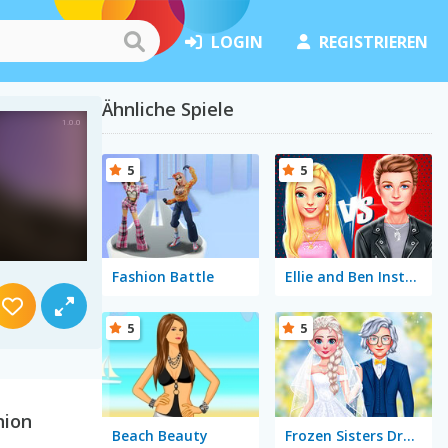
LOGIN
REGISTRIEREN
Ähnliche Spiele
5
5
Fashion Battle
Ellie and Ben Insta Fashion
5
5
hion
Beach Beauty
Frozen Sisters Dream Wedding