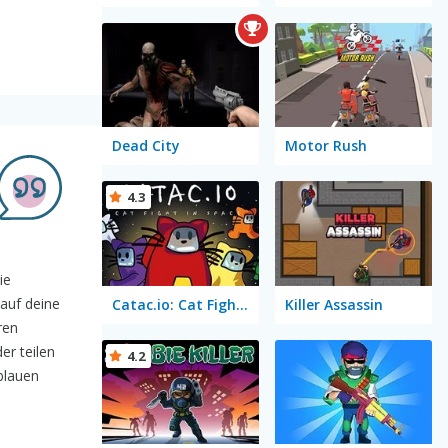
Dead City
Motor Rush
4.3
ie
auf deine
Catac.io: Cat Fight in Space
Killer Assassin
ren
er teilen
4.2
blauen