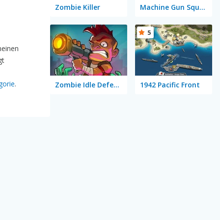
Zombie Killer
Machine Gun Squad
5
meinen
gt
gorie
.
Zombie Idle Defense
1942 Pacific Front