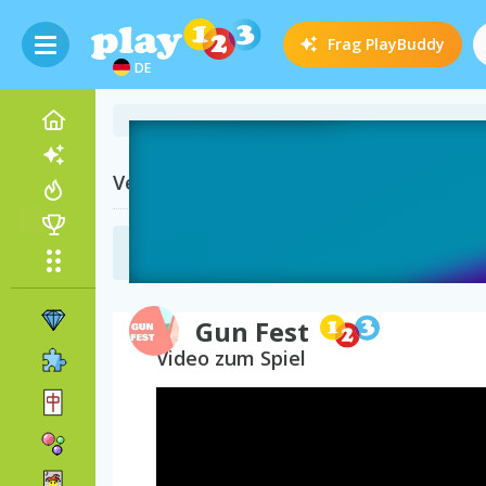
Frag
PlayBuddy
DE
Verwandte Kategorien
Armee Spiele
(74)
Gun Fest
Video zum Spiel