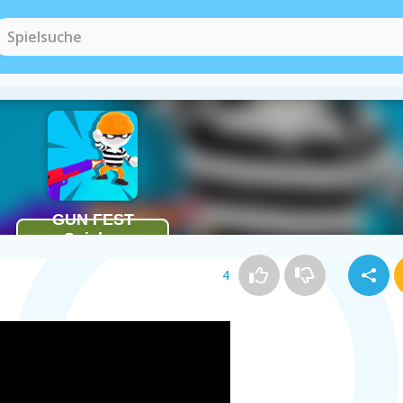
Waffen Spiele
(164)
Rechnenspiele
(
4