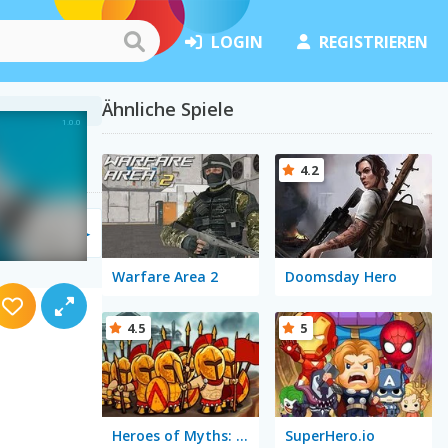
LOGIN
REGISTRIEREN
Ähnliche Spiele
4.2
31)
Warfare Area 2
Doomsday Hero
4.5
5
Heroes of Myths: Warriors of Gods
SuperHero.io