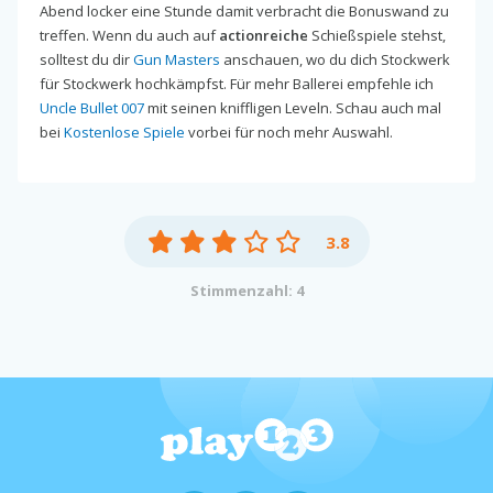
Abend locker eine Stunde damit verbracht die Bonuswand zu
treffen. Wenn du auch auf
actionreiche
Schießspiele stehst,
solltest du dir
Gun Masters
anschauen, wo du dich Stockwerk
für Stockwerk hochkämpfst. Für mehr Ballerei empfehle ich
Uncle Bullet 007
mit seinen kniffligen Leveln. Schau auch mal
bei
Kostenlose Spiele
vorbei für noch mehr Auswahl.
3.8
Stimmenzahl: 4