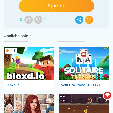
Spielen
3
1
Ähnliche Spiele
4.6
Bloxd.io
Solitaire Story: TriPeaks