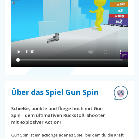
Über das Spiel Gun Spin
Schieße, punkte und fliege hoch mit Gun
Spin - dem ultimativen Rückstoß-Shooter
mit explosiver Action!
Gun Spin ist ein actiongeladenes Spiel, bei dem du die Kraft