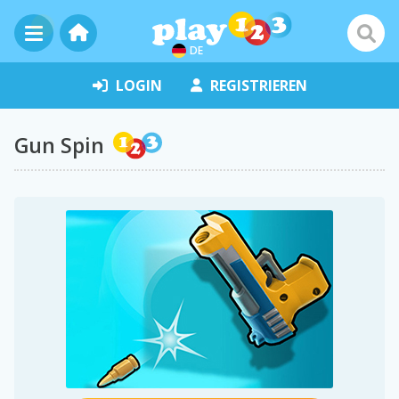
DE
LOGIN
REGISTRIEREN
Gun Spin