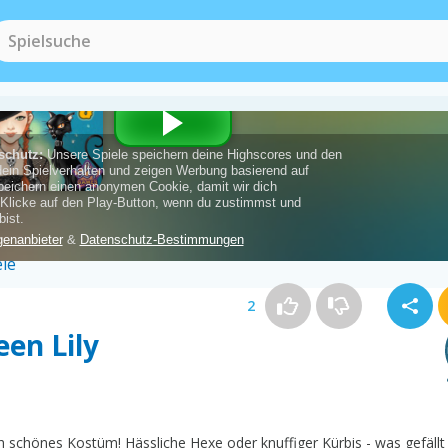
Horror Spiele
(18)
2
een Lily
ch schönes Kostüm! Hässliche Hexe oder knuffiger Kürbis - was gefällt 