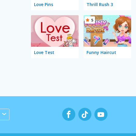
Love Pins
Thrill Rush 3
5
Love Test
Funny Haircut