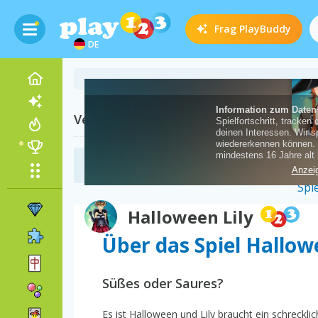
Frag
PlayBuddy
DE
Verwandte Kategorien
Kleider Spiele
(40)
Halloween Lily
Über das Spiel Hallow
Süßes oder Saures?
Es ist Halloween und Lily braucht ein schreckli