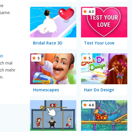
ne
4.3
 Game.
Bridal Race 3D
Test Your Love
in
5
5
uch mal
och mehr
em
Homescapes
Hair Do Design
4.6