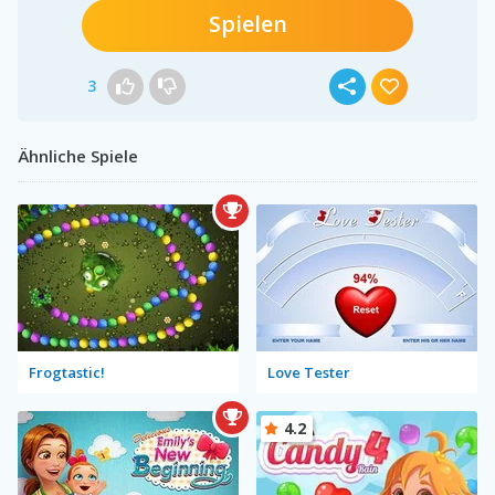
Spielen
3
Ähnliche Spiele
Frogtastic!
Love Tester
4.2