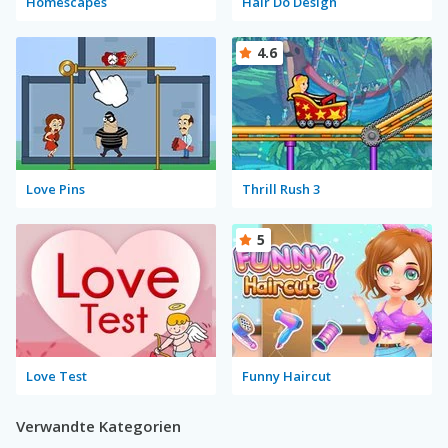
Homescapes
Hair Do Design
4.6
Love Pins
Thrill Rush 3
5
Love Test
Funny Haircut
Verwandte Kategorien