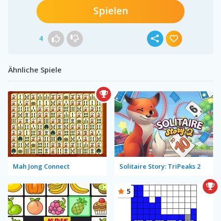
Spielen
4
Ähnliche Spiele
Mah Jong Connect
Solitaire Story: TriPeaks 2
5