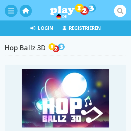
DE
LOGIN
REGISTRIEREN
Hop Ballz 3D