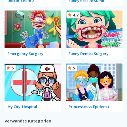
Doctor Teeth 2
Funny Rescue Sumo
4.2
Emergency Surgery
Funny Dentist Surgery
5
5
My City: Hospital
Princesses vs Epidemic
Verwandte Kategorien