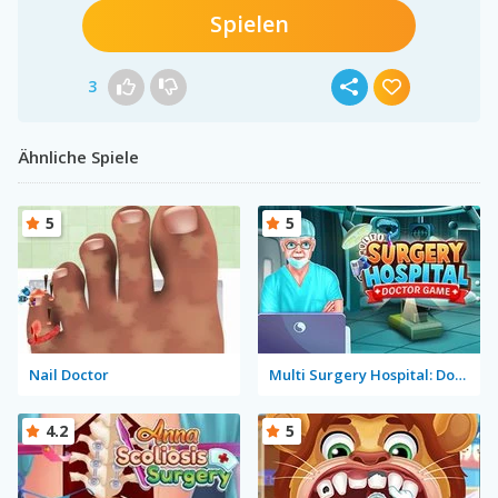
Spielen
3
Ähnliche Spiele
5
5
Nail Doctor
Multi Surgery Hospital: Doctor Game
4.2
5