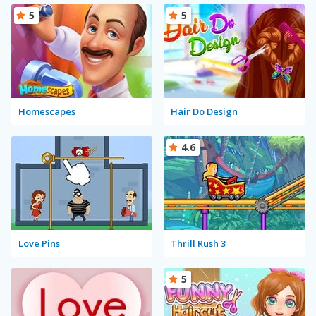
5
5
Homescapes
Hair Do Design
4.6
Love Pins
Thrill Rush 3
5