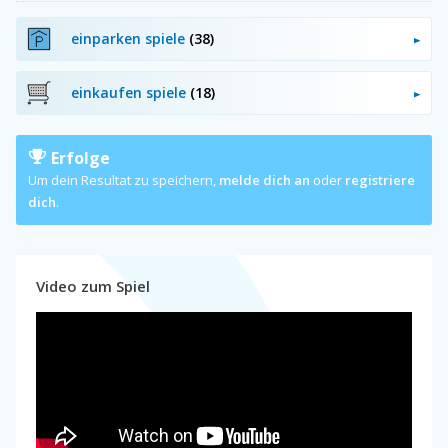
einparken spiele
(38)
einkaufen spiele
(18)
Erfolge
Um dein Resultat zu speichern,
melde dich an
oder
registriere
dich
.
Video zum Spiel