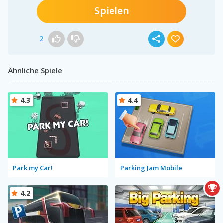
Spielen
2
Ähnliche Spiele
4.3
4.4
Park my Car!
Parking Jam Mobile
4.2