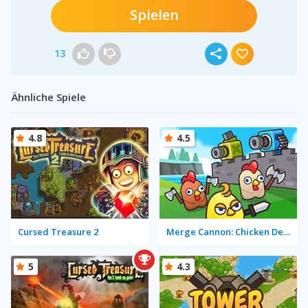
Spielen
13
Ähnliche Spiele
4.8
4.5
Cursed Treasure 2
Merge Cannon: Chicken Defense
5
4.3