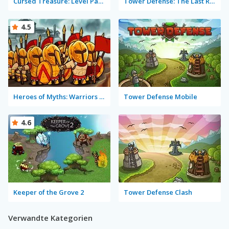
Cursed Treasure: Level Pack!
Tower Defense: The Last Realm
4.5
Heroes of Myths: Warriors of Gods
Tower Defense Mobile
4.6
Keeper of the Grove 2
Tower Defense Clash
Verwandte Kategorien