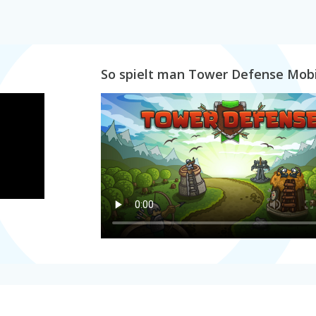
So spielt man Tower Defense Mobi