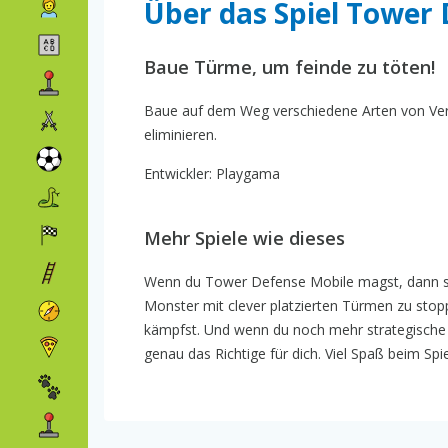
Über das Spiel Tower
Baue Türme, um feinde zu töten!
Baue auf dem Weg verschiedene Arten von Vert
eliminieren.
Entwickler: Playgama
Mehr Spiele wie dieses
Wenn du Tower Defense Mobile magst, dann s
Monster mit clever platzierten Türmen zu stopp
kämpfst. Und wenn du noch mehr strategische 
genau das Richtige für dich. Viel Spaß beim Spie