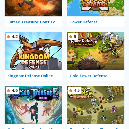
Cursed Treasure: Don't Touch My Gems!
Tower Defense
4.2
5
Kingdom Defense Online
Gold Tower Defense
4.6
4.5