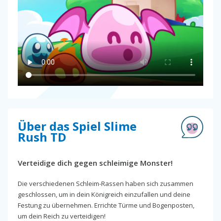
Über das Spiel Slime
Rush TD
Verteidige dich gegen schleimige Monster!
Die verschiedenen Schleim-Rassen haben sich zusammen
geschlossen, um in dein Königreich einzufallen und deine
Festung zu übernehmen. Errichte Türme und Bogenposten,
um dein Reich zu verteidigen!