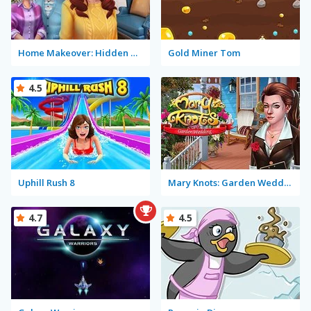
Home Makeover: Hidden Object
Gold Miner Tom
4.5
Uphill Rush 8
Mary Knots: Garden Wedding
4.7
4.5