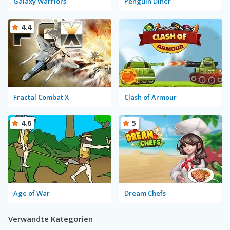
Galaxy Warriors
Penguin Diner
4.4
Fractal Combat X
Clash of Armour
4.6
5
Age of War
Dream Chefs
Verwandte Kategorien