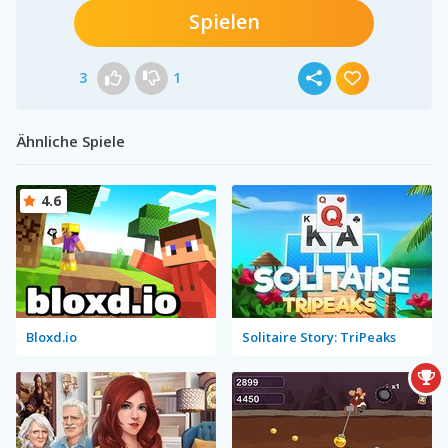
Spielen
3
1
Ähnliche Spiele
4.6
Bloxd.io
Solitaire Story: TriPeaks