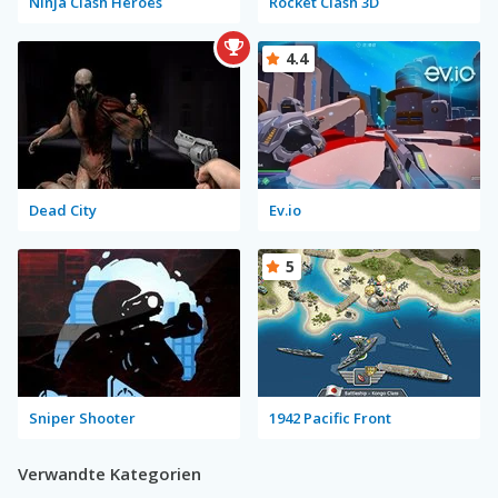
Ninja Clash Heroes
Rocket Clash 3D
4.4
Dead City
Ev.io
5
Sniper Shooter
1942 Pacific Front
Verwandte Kategorien