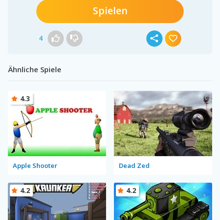
Spielen
4
Ähnliche Spiele
4.3
Apple Shooter
Dead Zed
4.2
4.2