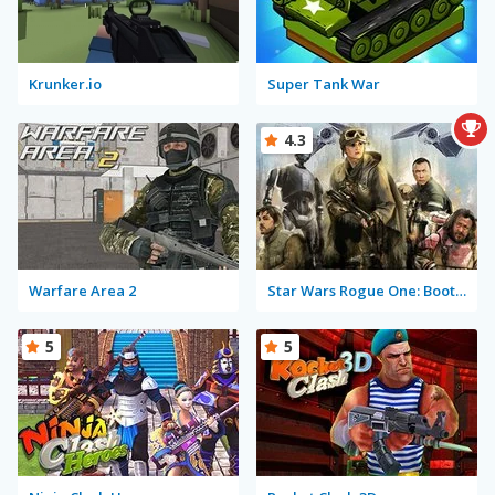
Krunker.io
Super Tank War
4.3
Warfare Area 2
Star Wars Rogue One: Boots on the Ground
5
5