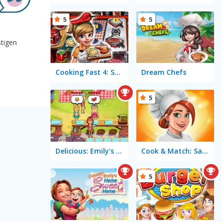
5
5
stigen
Cooking Fast 4: Steak
Dream Chefs
5
Delicious: Emily's Hopes & Fears
Cook & Match: Sara's Adventure
5