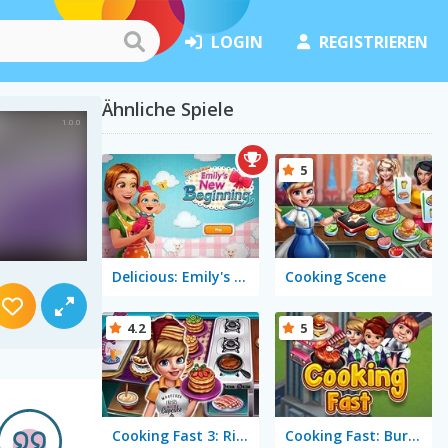
LOGIN
REGISTRIEREN
Ähnliche Spiele
5
Delicious: Emily's New Beginning
Cooking Scene
4.2
5
Cooking Fast 3: Ribs & Pancakes
Cooking Fast: Burger & Hotdog