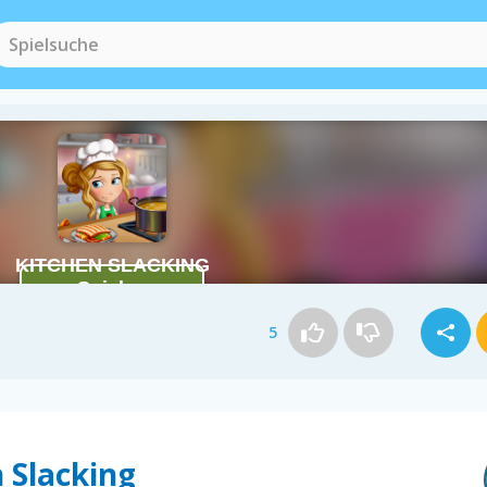
5
n Slacking