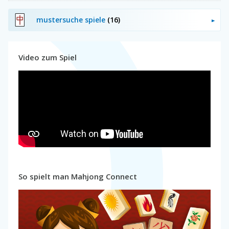
mustersuche spiele
(16)
Video zum Spiel
So spielt man Mahjong Connect