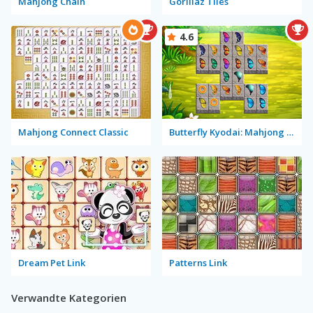
Mahjong Chain
Gorillaz Tiles
4.6
Mahjong Connect Classic
Butterfly Kyodai: Mahjong Connect
Dream Pet Link
Patterns Link
Verwandte Kategorien