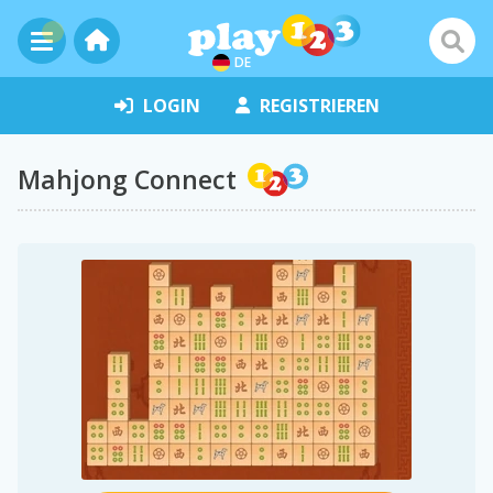
DE
LOGIN
REGISTRIEREN
Mahjong Connect