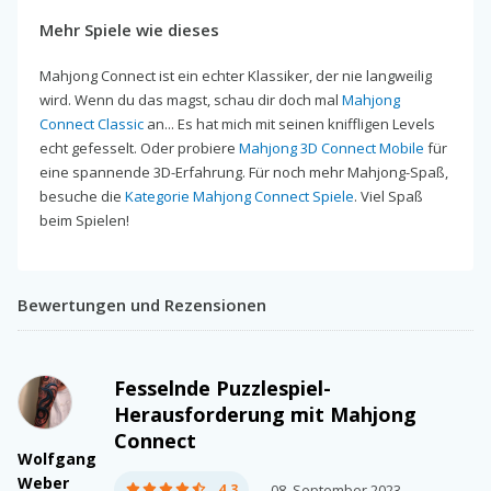
Mehr Spiele wie dieses
Mahjong Connect ist ein echter Klassiker, der nie langweilig
wird. Wenn du das magst, schau dir doch mal
Mahjong
Connect Classic
an... Es hat mich mit seinen kniffligen Levels
echt gefesselt. Oder probiere
Mahjong 3D Connect Mobile
für
eine spannende 3D-Erfahrung. Für noch mehr Mahjong-Spaß,
besuche die
Kategorie Mahjong Connect Spiele
. Viel Spaß
beim Spielen!
Bewertungen und Rezensionen
Fesselnde Puzzlespiel-
Herausforderung mit Mahjong
Connect
Wolfgang
Weber
4.3
08. September 2023