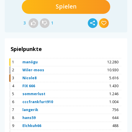
Spielen
3
1
Spielpunkte
1
manögu
12.280
2
Wiler-moos
10.930
3
Nicole8
5.616
4
FIX 666
1.430
5
sommerlust
1.246
6
cccfrankfurt910
1.004
7
langerik
756
8
hans59
644
9
Elchkuh66
488