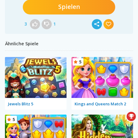
Spielen
3
1
Ähnliche Spiele
5
Jewels Blitz 5
Kings and Queens Match 2
5