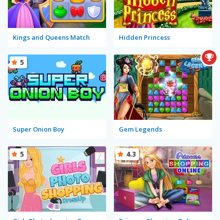
Kings and Queens Match
Hidden Princess
5
Super Onion Boy
Gem Legends
5
4.3