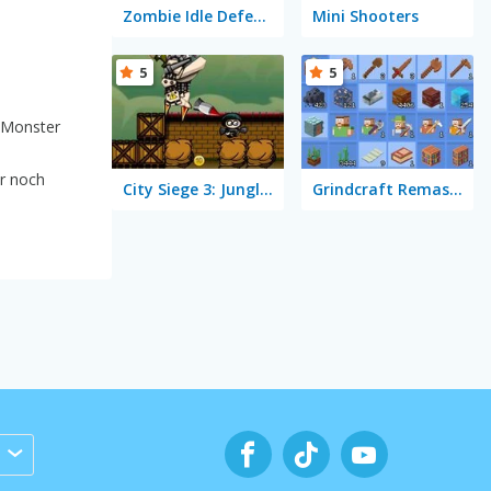
Zombie Idle Defense
Mini Shooters
5
5
n Monster
ür noch
City Siege 3: Jungle Siege Fubar Level Pack
Grindcraft Remastered