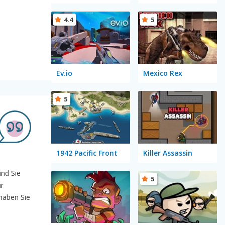
4.4
5
Ev.io
Mexico Rex
5
1942 Pacific Front
Killer Assassin
und Sie
5
ur
haben Sie