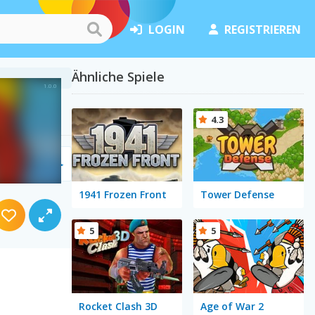
LOGIN
REGISTRIEREN
Ähnliche Spiele
4.3
e
(52)
1941 Frozen Front
Tower Defense
5
5
Rocket Clash 3D
Age of War 2