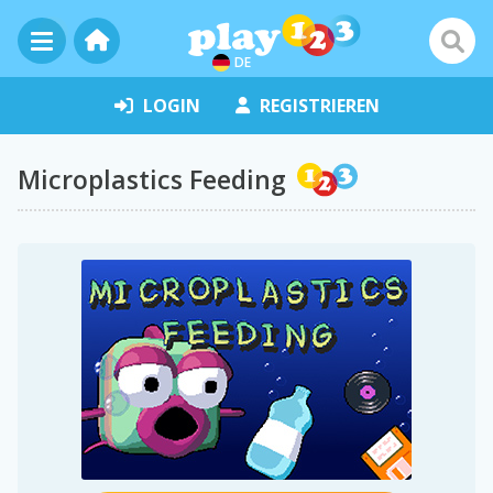
DE
LOGIN
REGISTRIEREN
Microplastics Feeding