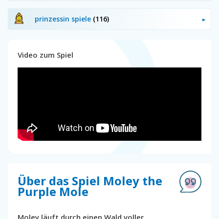
prinzessin spiele
(116)
Video zum Spiel
Über das Spiel Moley the
Purple Mole
Moley läuft durch einen Wald voller