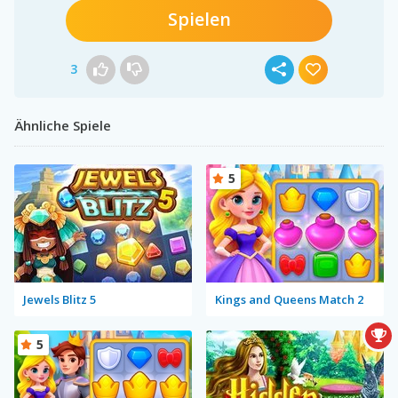
Spielen
3
Ähnliche Spiele
5
Jewels Blitz 5
Kings and Queens Match 2
5