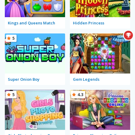
Kings and Queens Match
Hidden Princess
5
Super Onion Boy
Gem Legends
5
4.3