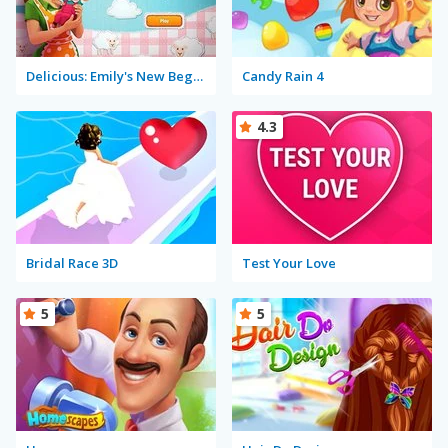
Delicious: Emily's New Beginning
Candy Rain 4
4.3
Bridal Race 3D
Test Your Love
5
5