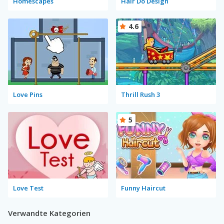
Homescapes
Hair Do Design
4.6
Love Pins
Thrill Rush 3
5
Love Test
Funny Haircut
Verwandte Kategorien