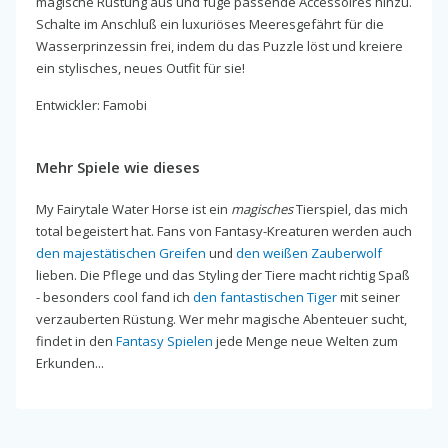
magische Rüstung aus und füge passende Accessoires hinzu.
Schalte im Anschluß ein luxuriöses Meeresgefährt für die
Wasserprinzessin frei, indem du das Puzzle löst und kreiere
ein stylisches, neues Outfit für sie!
Entwickler: Famobi
Mehr Spiele wie dieses
My Fairytale Water Horse ist ein
magisches
Tierspiel, das mich
total begeistert hat. Fans von Fantasy-Kreaturen werden auch
den majestätischen Greifen
und
den weißen Zauberwolf
lieben. Die Pflege und das Styling der Tiere macht richtig Spaß
- besonders cool fand ich
den fantastischen Tiger
mit seiner
verzauberten Rüstung. Wer mehr magische Abenteuer sucht,
findet in den
Fantasy Spielen
jede Menge neue Welten zum
Erkunden...