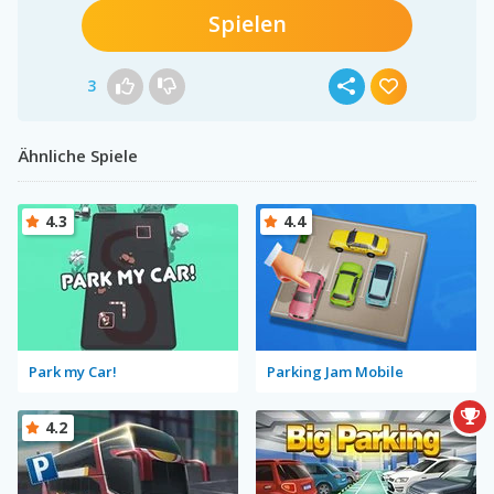
Spielen
3
Ähnliche Spiele
4.3
4.4
Park my Car!
Parking Jam Mobile
4.2