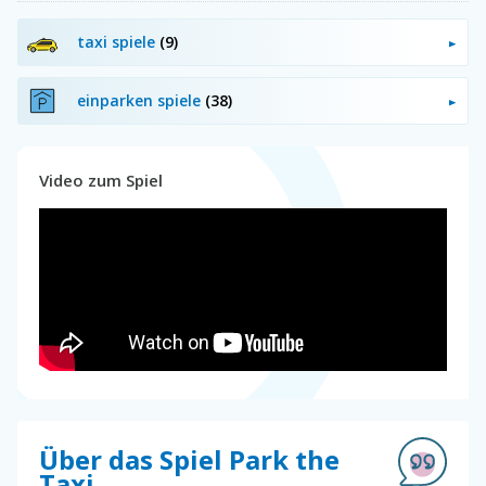
taxi spiele
(9)
einparken spiele
(38)
Video zum Spiel
Über das Spiel Park the
Taxi