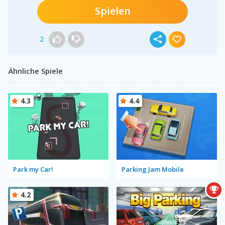
Spielen
2
Ähnliche Spiele
4.3
4.4
Park my Car!
Parking Jam Mobile
4.2