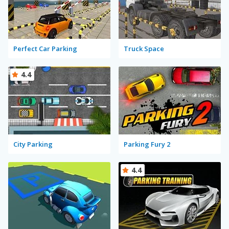
Perfect Car Parking
Truck Space
4.4
City Parking
Parking Fury 2
4.4