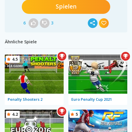
Spielen
6
3
Ähnliche Spiele
4.5
Penalty Shooters 2
Euro Penalty Cup 2021
4.2
5