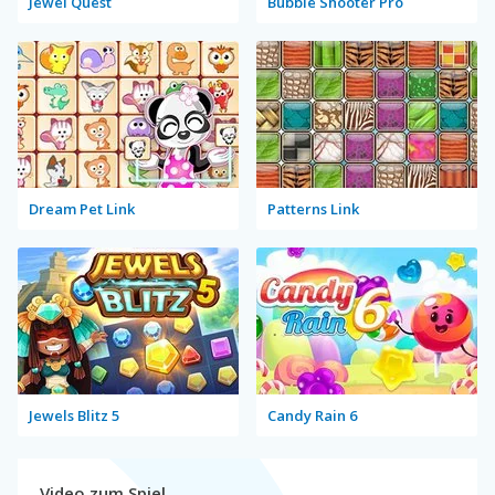
Jewel Quest
Bubble Shooter Pro
Dream Pet Link
Patterns Link
Jewels Blitz 5
Candy Rain 6
Video zum Spiel