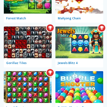
Forest Match
Mahjong Chain
Gorillaz Tiles
Jewels Blitz 4